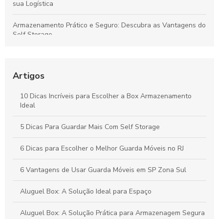
sua Logística
Armazenamento Prático e Seguro: Descubra as Vantagens do
Self Storage
Dicas para Escolher o Espaço Depósito Ideal para Suas
Necessidades
Artigos
Guia Prático para a Armazenagem de Produtos Químicos de
Forma Segura
10 Dicas Incríveis para Escolher a Box Armazenamento
Ideal
Armazenagem logística para otimizar sua cadeia de
suprimentos
5 Dicas Para Guardar Mais Com Self Storage
6 Dicas para Escolher o Melhor Guarda Móveis no RJ
6 Vantagens de Usar Guarda Móveis em SP Zona Sul
Aluguel Box: A Solução Ideal para Espaço
Aluguel Box: A Solução Prática para Armazenagem Segura