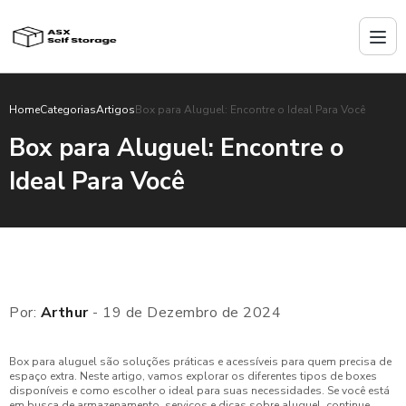
Home
Categorias
Artigos
Box para Aluguel: Encontre o Ideal Para Você
Box para Aluguel: Encontre o
Ideal Para Você
Por:
Arthur
- 19 de Dezembro de 2024
Box para aluguel são soluções práticas e acessíveis para quem precisa de
espaço extra. Neste artigo, vamos explorar os diferentes tipos de boxes
disponíveis e como escolher o ideal para suas necessidades. Se você está
em busca de armazenamento, serviços e dicas sobre aluguel, continue