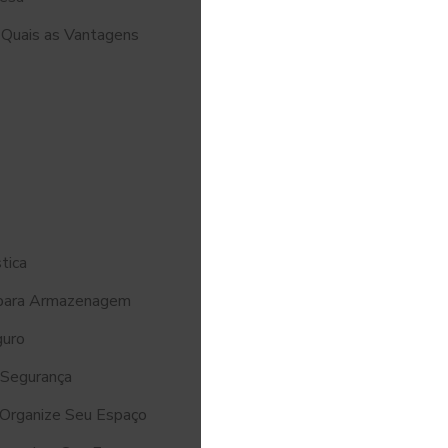
 Quais as Vantagens
tica
 para Armazenagem
guro
 Segurança
 Organize Seu Espaço