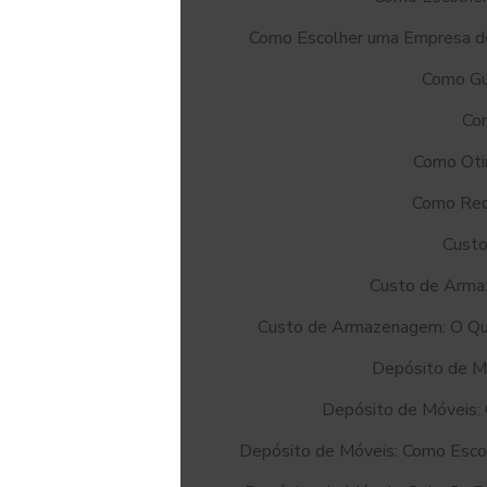
Como Escolher uma Empresa de
Como Gua
Co
Como Oti
Como Red
Custo
Custo de Armaz
Custo de Armazenagem: O Qu
Depósito de M
Depósito de Móveis:
Depósito de Móveis: Como Esco