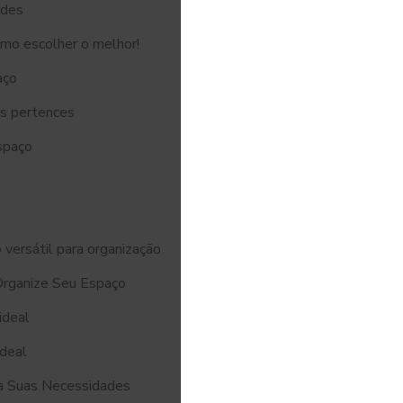
ades
omo escolher o melhor!
aço
us pertences
spaço
 versátil para organização
Organize Seu Espaço
ideal
Ideal
ra Suas Necessidades