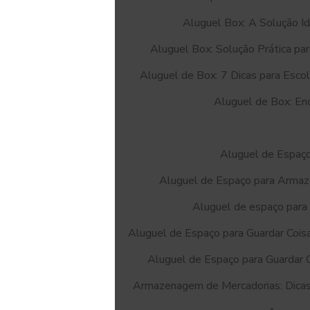
Aluguel Box: A Solução I
Aluguel Box: Solução Prática p
Aluguel de Box: 7 Dicas para Escol
Aluguel de Box: Enc
Aluguel de Espaç
Aluguel de Espaço para Armaz
Aluguel de espaço para g
Aluguel de Espaço para Guardar Cois
Aluguel de Espaço para Guardar 
Armazenagem de Mercadorias: Dicas