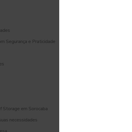
dades
m Segurança e Praticidade
es
lf Storage em Sorocaba
 suas necessidades
resa