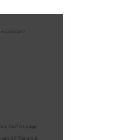
mercadorias?
Com Self Storage
s em SP Zona Sul