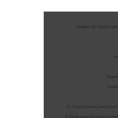
Aluguel de espaço pa
I
Guard
Guard
10 Dicas Incríveis para Esc
6 Dicas para Escolher o Mel