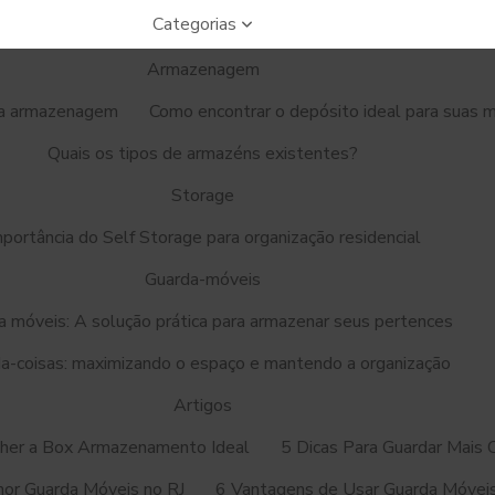
Categorias
Armazenagem
ra armazenagem
Como encontrar o depósito ideal para suas 
Quais os tipos de armazéns existentes?
Storage
mportância do Self Storage para organização residencial
Guarda-móveis
a móveis: A solução prática para armazenar seus pertences
a-coisas: maximizando o espaço e mantendo a organização
Artigos
olher a Box Armazenamento Ideal
5 Dicas Para Guardar Mais 
hor Guarda Móveis no RJ
6 Vantagens de Usar Guarda Móvei