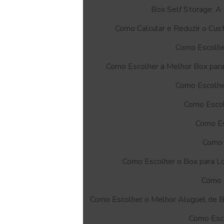
Box Self Storage: A 
Como Calcular e Reduzir o Cu
Como Escolhe
Como Escolher a Melhor Box par
Como Escolhe
Como Escol
Como Es
Como 
Como Escolher o Box para L
Como 
Como Escolher o Melhor Aluguel de
Como Esc