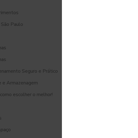
primentos
 São Paulo
nas
nas
enamento Seguro e Prático
ue e Armazenagem
 como escolher o melhor!
s
spaço