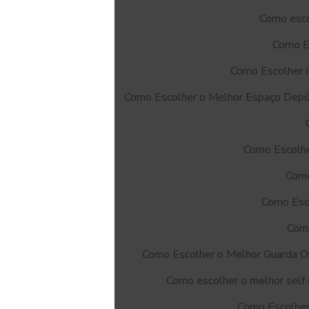
Como esco
Como E
Como Escolher 
Como Escolher o Melhor Espaço Depó
Como Escolhe
Como
Como Esc
Como
Como Escolher o Melhor Guarda O
Como escolher o melhor self 
Como Escolher