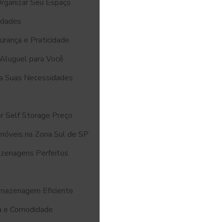
Organizar Seu Espaço
idades
urança e Praticidade
Aluguel para Você
a Suas Necessidades
r Self Storage Preço
móveis na Zona Sul de SP
azenagens Perfeitos
rmazenagem Eficiente
a e Comodidade