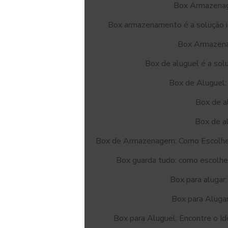
Box Armazenag
Box armazenamento é a solução id
Box Armazena
Box de aluguel é a solu
Box de Aluguel:
Box de a
Box de a
Box de Armazenagem: Como Escolher
Box guarda tudo: como escolhe
Box para alugar:
Box para Alugar
Box para Aluguel: Encontre o Id