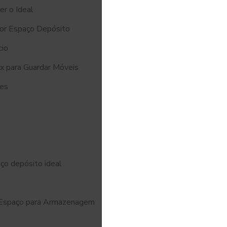
r o Ideal
or Espaço Depósito
cio
x para Guardar Móveis
des
ço depósito ideal
 Espaço para Armazenagem