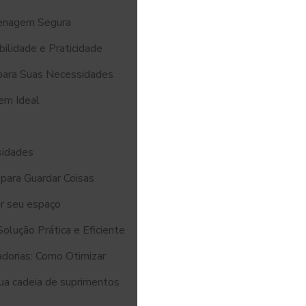
zenagem Segura
ilidade e Praticidade
para Suas Necessidades
em Ideal
sidades
para Guardar Coisas
ar seu espaço
olução Prática e Eficiente
orias: Como Otimizar
ua cadeia de suprimentos