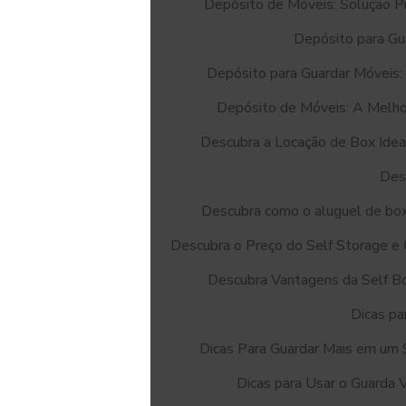
Depósito de Móveis: Solução Pr
Depósito para Gu
Depósito para Guardar Móveis:
Depósito de Móveis: A Melho
Descubra a Locação de Box Idea
Des
Descubra como o aluguel de box
Descubra o Preço do Self Storage e
Descubra Vantagens da Self Bo
Dicas pa
Dicas Para Guardar Mais em um 
Dicas para Usar o Guarda 