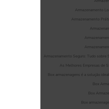
Armazen
Armazenamento Logí
Armazenamento Prátic
Armazename
Armazenamento
Armazenamento
Armazenamento Seguro: Tudo sobre S
As Melhores Empresas de St
Box armazenagens é a solução ideal
Box Armaz
Box Armaze
Box armazenagen