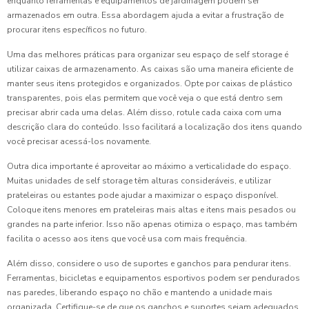
enquanto ferramentas e equipamentos de jardinagem podem ser
armazenados em outra. Essa abordagem ajuda a evitar a frustração de
procurar itens específicos no futuro.
Uma das melhores práticas para organizar seu espaço de self storage é
utilizar caixas de armazenamento. As caixas são uma maneira eficiente de
manter seus itens protegidos e organizados. Opte por caixas de plástico
transparentes, pois elas permitem que você veja o que está dentro sem
precisar abrir cada uma delas. Além disso, rotule cada caixa com uma
descrição clara do conteúdo. Isso facilitará a localização dos itens quando
você precisar acessá-los novamente.
Outra dica importante é aproveitar ao máximo a verticalidade do espaço.
Muitas unidades de self storage têm alturas consideráveis, e utilizar
prateleiras ou estantes pode ajudar a maximizar o espaço disponível.
Coloque itens menores em prateleiras mais altas e itens mais pesados ou
grandes na parte inferior. Isso não apenas otimiza o espaço, mas também
facilita o acesso aos itens que você usa com mais frequência.
Além disso, considere o uso de suportes e ganchos para pendurar itens.
Ferramentas, bicicletas e equipamentos esportivos podem ser pendurados
nas paredes, liberando espaço no chão e mantendo a unidade mais
organizada. Certifique-se de que os ganchos e suportes sejam adequados