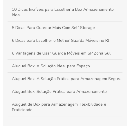
Guia Prático para a Armazenagem de Produtos Químicos de
Forma Segura
10 Dicas Incríveis para Escolher a Box Armazenamento
Ideal
Armazenagem logística para otimizar sua cadeia de
suprimentos
5 Dicas Para Guardar Mais Com Self Storage
6 Dicas para Escolher o Melhor Guarda Móveis no RJ
6 Vantagens de Usar Guarda Móveis em SP Zona Sul
Aluguel Box: A Solução Ideal para Espaço
Aluguel Box: A Solução Prática para Armazenagem Segura
Aluguel Box: Solução Prática para Armazenamento
Aluguel de Box para Armazenagem: Flexibilidade e
Praticidade
Aluguel de Box: 7 Dicas para Escolher o Ideal