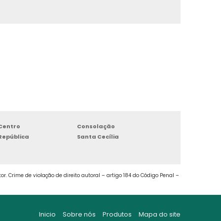
ARMAZENAMENTO LOGÍSTICA
ARMAZENAMENTO PRODUTOS QUÍMICOS
BOX ALUGAR
BOX ARMAZENAGENS
BOX ARMAZENAMENTO
Centro
Consolação
BOX DE ALUGUEL
República
Santa Cecília
BOX DE ARMAZENAGEM
r. Crime de violação de direito autoral – artigo 184 do Código Penal –
BOX GUARDA TUDO
BOX PARA ALUGAR
Inicio
Sobre nós
Produtos
Mapa do site