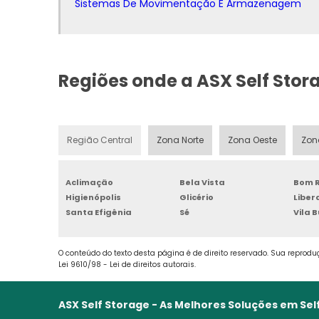
Sistemas De Movimentação E Armazenagem
Além disso, muitas empresas disponib
grande compartimento ou contêineres, po
para satisfazer suas particularidad
consequência disso, as fábricas estão
Regiões onde a ASX Self Stor
confiança e fidelidade dos vários púb
práticos.
Região Central
Zona Norte
Zona Oeste
Zon
Aclimação
Bela Vista
Bom R
Higienópolis
Glicério
Libe
Santa Efigênia
Sé
Vila 
O conteúdo do texto desta página é de direito reservado. Sua reproduç
Lei 9610/98 - Lei de direitos autorais
.
ASX Self Storage - As Melhores Soluções em Sel