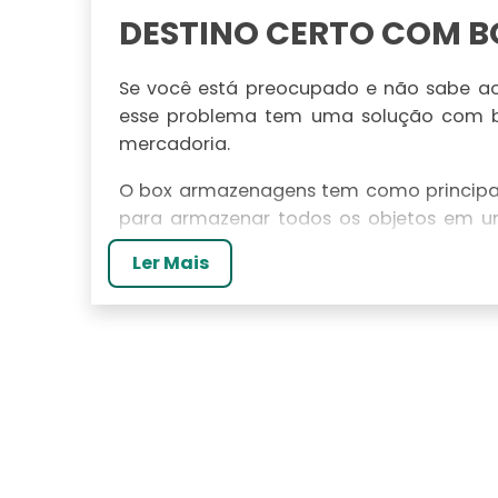
DESTINO CERTO COM 
Se você está preocupado e não sabe ao
esse problema tem uma solução com b
mercadoria.
O box armazenagens tem como principal
para armazenar todos os objetos em um 
lugar para guardar as centenas de arqui
Ler Mais
deixar por muito tempo os móveis des
utensílios.
Devido a isso, o box armazenagens te
comércio por diversos setores, que des
momento, sendo:
Escritórios;
Ambientes hospitalares;