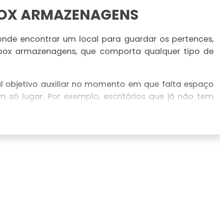
BOX ARMAZENAGENS
nde encontrar um local para guardar os pertences,
ox armazenagens, que comporta qualquer tipo de
 objetivo auxiliar no momento em que falta espaço
só lugar. Por exemplo, escritórios que já não tem
vos, durante uma longa viagem, cuja pessoa não quer
cuidados ou reformas, que na maioria danifica os
m nos últimos tempos sendo bastante procurado no
ejam mais praticidade e tranquilidade em qualquer