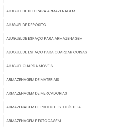
ALUGUEL DE BOX PARA ARMAZENAGEM
Objetos diversos;
ALUGUEL DE DEPÓSITO
ALUGUEL DE ESPAÇO PARA ARMAZENAGEM
Móveis;
ALUGUEL DE ESPAÇO PARA GUARDAR COISAS
Documentos;
ALUGUEL GUARDA MÓVEIS
ARMAZENAGEM DE MATERIAIS
Itens de decoração.
ARMAZENAGEM DE MERCADORIAS
O guarda volumes barra funda se apresenta,
portanto, como alternativa em momentos
ARMAZENAGEM DE PRODUTOS LOGÍSTICA
específicos nos quais é preciso lidar com o
espaço. Pensando nisso, é possível encontrar
ARMAZENAGEM E ESTOCAGEM
essa alternativa em mudanças, reformas ou