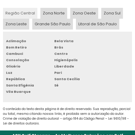
cuidados oferecidos a tipos específicos de
materiais, como os produtos químicos; ou
Região Central
Zona Norte
Zona Oeste
Zona Sul
BOX DE ARMAZENAGEM
com a gestão informatizada que melhora de
Zona Leste
Grande São Paulo
Litoral de São Paulo
maneira exponencial a condução daquele
BOX GUARDA TUDO
ambiente.
Aclimação
Bela Vista
BOX PARA ALUGAR
SEGUIR AS REGRAS:
Bom Retiro
Brás
CONDUÇÃO INTELIGENTE
Cambuci
Centro
BOX PARA ALUGUEL
OFERECE MAIOR
Consolação
Higienópolis
Glicério
Liberdade
SEGURANÇA À SAÚDE DA
BOX PARA GUARDAR
Luz
Pari
EMPRESA
República
Santa Cecília
Santa Efigênia
Sé
BOX PARA GUARDAR MÓVEIS
Vila Buarque
É possível afirmar que o armazenamento de
materiais é condição fundamental para a
BOX PARA LOCAÇÃO SP
saúde financeira da empresa, mantendo o
O conteúdo do texto desta página é de direito reservado. Sua reprodução, parcial
ou total, mesmo citando nossos links, é proibida sem a autorização do autor.
BOX SELF STORAGE
negócio seguro ao oferecer aos seus gestores
Crime de violação de direito autoral – artigo 184 do Código Penal –
Lei 9610/98 -
uma visualização completa da situação de
Lei de direitos autorais
.
CUSTO ARMAZENAGEM ESTOQUE
fluxo que a empresa está naquele momento.