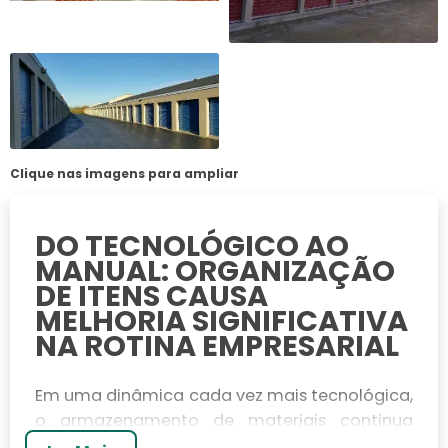
Clique nas imagens para ampliar
DO TECNOLÓGICO AO
MANUAL: ORGANIZAÇÃO
DE ITENS CAUSA
MELHORIA SIGNIFICATIVA
NA ROTINA EMPRESARIAL
Em uma dinâmica cada vez mais tecnológica,
o armazenamento de materiais continua
sendo uma das questões logísticas de maior