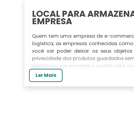
LOCAL PARA ARMAZENA
EMPRESA
Quem tem uma empresa de e-commerce 
logística, as empresas conhecidas como
você vai poder deixar os seus objeto
privacidade dos produtos guardados sem
eletrônico que somente o usuário terá ac
Ler Mais
O QUE SÃO OS SELF ST
Quem está procurando um local para guar
ser perfeitas. Para fazer o armazenamen
que muitas vezes pode ter um custo alto
de comércio eletrônico. Os self storage
tranquilo em relação à proteção de seus 