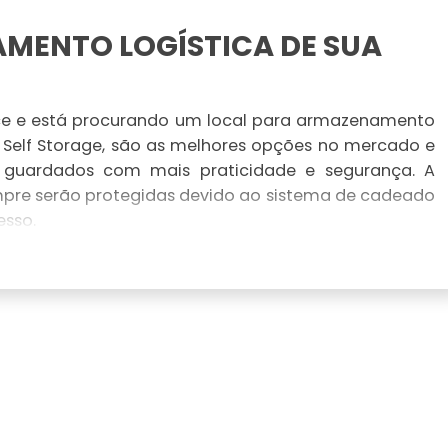
MENTO LOGÍSTICA DE SUA
e está procurando um local para armazenamento
 Self Storage, são as melhores opções no mercado e
s guardados com mais praticidade e segurança. A
pre serão protegidas devido ao sistema de cadeado
esso.
ORAGE?
dar os objetos, as empresas de Self Storage, podem
to logística de sua empresa, é preciso de um espaço
 e não ser ideal para pequenas empresas ou negócios
 são monitorados 24h por dia e você vai poder ficar
produtos.