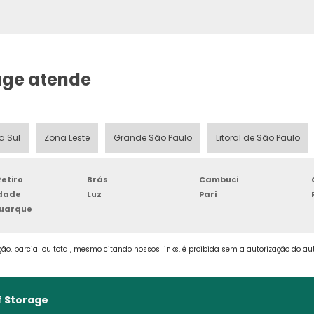
age atende
a Sul
Zona Leste
Grande São Paulo
Litoral de São Paulo
etiro
Brás
Cambuci
rdade
Luz
Pari
Buarque
ão, parcial ou total, mesmo citando nossos links, é proibida sem a autorização do auto
f Storage