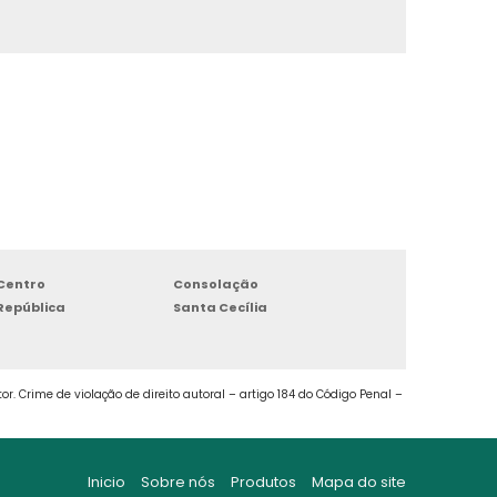
ARMAZENAMENTO LOGÍSTICA
ARMAZENAMENTO PRODUTOS QUÍMICOS
BOX ALUGAR
BOX ARMAZENAGENS
BOX ARMAZENAMENTO
Centro
Consolação
BOX DE ALUGUEL
República
Santa Cecília
BOX DE ARMAZENAGEM
r. Crime de violação de direito autoral – artigo 184 do Código Penal –
BOX GUARDA TUDO
BOX PARA ALUGAR
Inicio
Sobre nós
Produtos
Mapa do site