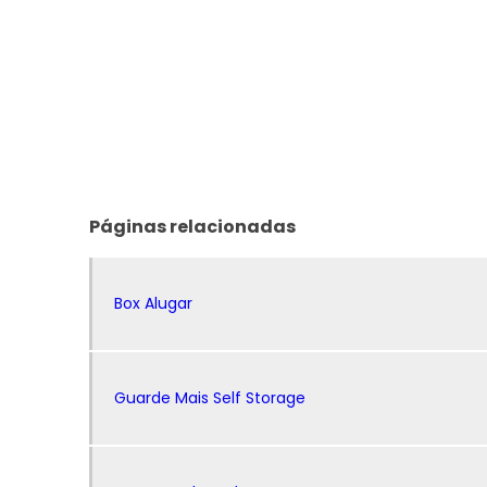
necessário. Com as self storage, você t
valiosos;
Estoque de mercadorias: Para quem
local adequado para fazer o armazenamen
O armazenamento logística pode ser um
mercadorias. O aluguel de um espaço 
como impostos, água, luz e segurança pr
com mais segurança todos os seus pro
Páginas relacionadas
durante 24h por dia, trazendo muito mais
Box Alugar
Guarde Mais Self Storage