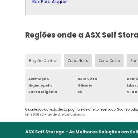
Box Para Aluguel
Regiões onde a ASX Self Stor
Região Central
Zona Norte
Zona Oeste
Zon
Aclimação
Bela Vista
Bom R
Higienópolis
Glicério
Libe
Santa Efigênia
Sé
Vila 
O conteúdo do texto desta página é de direito reservado. Sua reproduç
Lei 9610/98 - Lei de direitos autorais
.
ASX Self Storage - As Melhores Soluções em Sel