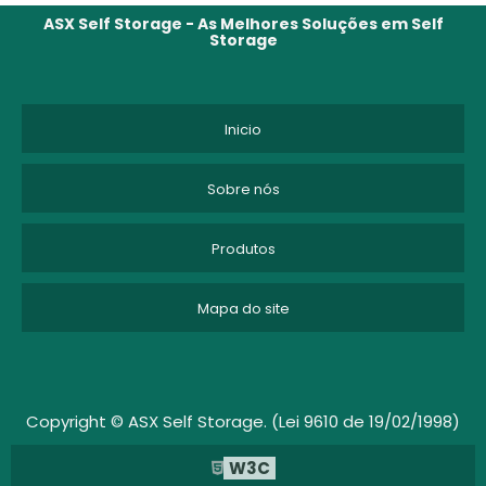
CUSTO ARMAZENAGEM ESTOQUE
ASX Self Storage - As Melhores Soluções em Self
Storage
CUSTO DE ARMAZENAGEM
CUSTO DE ARMAZENAGEM DE ESTOQUE
Inicio
CUSTO DE ARMAZENAGEM E MOVIMENTAÇÃO
Sobre nós
DEPOSITO DE MOVEIS
Produtos
DEPOSITO DE MOVEIS EM SP
Mapa do site
DEPOSITO DE MOVEIS SÃO PAULO
DEPOSITO MOVEIS
DEPÓSITO PARA GUARDAR MÓVEIS
Copyright © ASX Self Storage. (Lei 9610 de 19/02/1998)
W3C
EMPRESA DE GUARDA VOLUMES