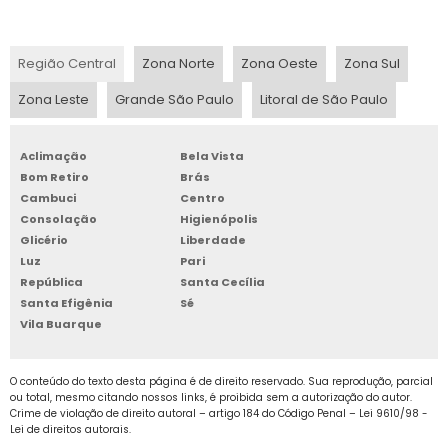
tempo e dinheiro.
BOX DE ALUGUEL
Para encontrar um bom deposito de moveis
Região Central
Zona Norte
Zona Oeste
Zona Sul
BOX DE ARMAZENAGEM
são paulo, é preciso procurar por empresas
Zona Leste
Grande São Paulo
Litoral de São Paulo
de Self Storage existentes em sua região. Em
BOX GUARDA TUDO
São Paulo, este tipo de empresa já vem
ganhando popularidade no Brasil, e muitas
Aclimação
Bela Vista
BOX PARA ALUGAR
Bom Retiro
Brás
pessoas já estão usando os serviços. Uma
Cambuci
Centro
dica é procurar pela internet as empresas de
BOX PARA ALUGUEL
Consolação
Higienópolis
Self Storage e fazer uma pesquisa sobre o que
Glicério
Liberdade
os usuários estão comentando em suas redes
BOX PARA GUARDAR
Luz
Pari
sociais. Procure sempre empresas respeitadas
República
Santa Cecília
e que vão garantir a total segurança de seus
Santa Efigênia
Sé
BOX PARA GUARDAR MÓVEIS
Vila Buarque
bens mais preciosos.
BOX PARA LOCAÇÃO SP
O conteúdo do texto desta página é de direito reservado. Sua reprodução, parcial
ou total, mesmo citando nossos links, é proibida sem a autorização do autor.
BOX SELF STORAGE
Crime de violação de direito autoral – artigo 184 do Código Penal –
Lei 9610/98 -
Lei de direitos autorais
.