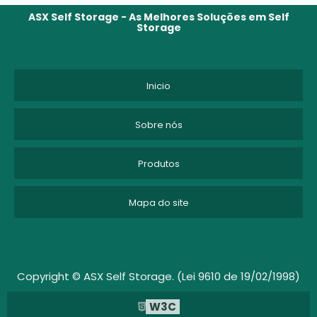
CUSTO ARMAZENAGEM ESTOQUE
ASX Self Storage - As Melhores Soluções em Self
Storage
CUSTO DE ARMAZENAGEM
CUSTO DE ARMAZENAGEM DE ESTOQUE
Inicio
CUSTO DE ARMAZENAGEM E MOVIMENTAÇÃO
Sobre nós
DEPOSITO DE MOVEIS
Produtos
DEPOSITO DE MOVEIS EM SP
Mapa do site
DEPOSITO DE MOVEIS SÃO PAULO
DEPOSITO MOVEIS
DEPÓSITO PARA GUARDAR MÓVEIS
Copyright © ASX Self Storage. (Lei 9610 de 19/02/1998)
W3C
EMPRESA DE GUARDA VOLUMES