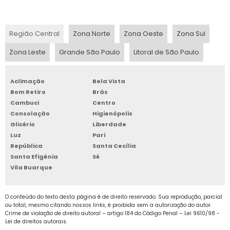
BOX DE ALUGUEL
possibilidade de contar com um espaço
temporário para os seus objetos, o box alugar
Região Central
Zona Norte
Zona Oeste
Zona Sul
BOX DE ARMAZENAGEM
pode ser usado como apoio durante
reformas, mudanças e até para empresas
Zona Leste
Grande São Paulo
Litoral de São Paulo
BOX GUARDA TUDO
que desejam armazenar documentos e
materiais a longo prazo. Com todas essas
Aclimação
Bela Vista
BOX PARA ALUGAR
possibilidades, fica fácil entender por que esse
Bom Retiro
Brás
é uma solução cada vez mais procurada.
Cambuci
Centro
BOX PARA ALUGUEL
Consolação
Higienópolis
Glicério
Liberdade
BOX PARA GUARDAR
Luz
Pari
República
Santa Cecília
Santa Efigênia
Sé
BOX PARA GUARDAR MÓVEIS
Vila Buarque
BOX PARA LOCAÇÃO SP
O conteúdo do texto desta página é de direito reservado. Sua reprodução, parcial
ou total, mesmo citando nossos links, é proibida sem a autorização do autor.
BOX SELF STORAGE
Crime de violação de direito autoral – artigo 184 do Código Penal –
Lei 9610/98 -
Lei de direitos autorais
.