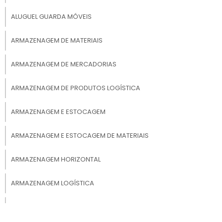
mudanças, estoques, coleções e itens que
não são usados cotidianamente e não
ALUGUEL GUARDA MÓVEIS
cabem nos apartamentos cada vez mais
reduzidos, porém não podem ser
ARMAZENAGEM DE MATERIAIS
descartados. Alguns atributos desses espaços
são:
ARMAZENAGEM DE MERCADORIAS
ARMAZENAGEM DE PRODUTOS LOGÍSTICA
Gerenciamento do espaço pelo próprio
ARMAZENAGEM E ESTOCAGEM
locatário;
ARMAZENAGEM E ESTOCAGEM DE MATERIAIS
Locação mensal, semestral e anual;
ARMAZENAGEM HORIZONTAL
ARMAZENAGEM LOGÍSTICA
Ambiente seguro;
ARMAZENAGEM PRODUTOS QUÍMICOS