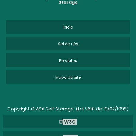
Storage
CUSTO DE ARMAZENAGEM
CUSTO DE ARMAZENAGEM DE ESTOQUE
Inicio
CUSTO DE ARMAZENAGEM E MOVIMENTAÇÃO
Sobre nós
DEPOSITO DE MOVEIS
Produtos
DEPOSITO DE MOVEIS EM SP
Mapa do site
DEPOSITO DE MOVEIS SÃO PAULO
DEPOSITO MOVEIS
DEPÓSITO PARA GUARDAR MÓVEIS
Copyright © ASX Self Storage. (Lei 9610 de 19/02/1998)
W3C
EMPRESA DE GUARDA VOLUMES