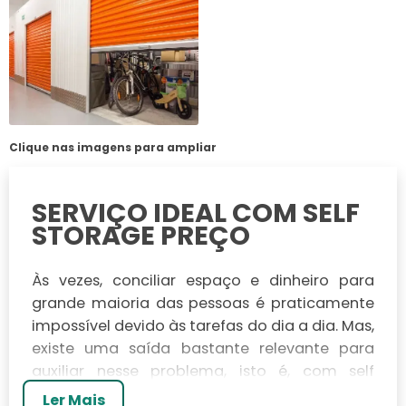
Clique nas imagens para ampliar
SERVIÇO IDEAL COM SELF
STORAGE PREÇO
Às vezes, conciliar espaço e dinheiro para
grande maioria das pessoas é praticamente
impossível devido às tarefas do dia a dia. Mas,
existe uma saída bastante relevante para
auxiliar nesse problema, isto é, com self
storage preço.
Ler Mais