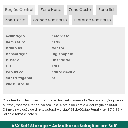
fica mais ágil ao solicitar por confecções
Região Central
Zona Norte
Zona Oeste
Zona Sul
BOX DE ARMAZENAGEM
reguladas que fornecem mercadorias para
satisfazer os mais diversos desejos de
Zona Leste
Grande São Paulo
Litoral de São Paulo
BOX GUARDA TUDO
qualquer perfil de consumidor.
Aclimação
Bela Vista
Ainda, colocam à disposição equipes de
BOX PARA ALUGAR
Bom Retiro
Brás
especialistas habilitados para solucionar as
Cambuci
Centro
BOX PARA ALUGUEL
dúvidas antes, durante e depois da
Consolação
Higienópolis
solicitação do self storage preço, tudo com
Glicério
Liberdade
BOX PARA GUARDAR
valores acessíveis para que a alegria seja
Luz
Pari
República
Santa Cecília
perfeita no momento de adquirir um espaço
Santa Efigênia
Sé
BOX PARA GUARDAR MÓVEIS
estruturado e de qualidade comprovada.
Vila Buarque
BOX PARA LOCAÇÃO SP
O conteúdo do texto desta página é de direito reservado. Sua reprodução, parcial
ou total, mesmo citando nossos links, é proibida sem a autorização do autor.
BOX SELF STORAGE
Crime de violação de direito autoral – artigo 184 do Código Penal –
Lei 9610/98 -
Lei de direitos autorais
.
CUSTO ARMAZENAGEM ESTOQUE
ASX Self Storage - As Melhores Soluções em Self