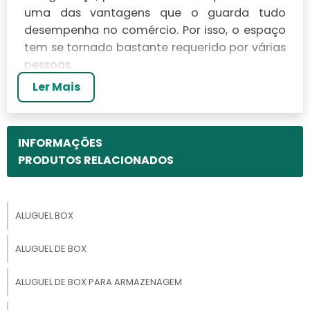
uma das vantagens que o guarda tudo
desempenha no comércio. Por isso, o espaço
tem se tornado bastante requerido por várias
pessoas.
Ler Mais
O guarda tudo também é chamado de box
ou em inglês
storage
(armazenagem). Devido
a isso, é possível guardar praticamente tudo,
INFORMAÇÕES
desde arquivos de empresas até móveis,
PRODUTOS RELACIONADOS
estoque de produtos, eletrodomésticos, entre
outros. Mas, é lembrado que não é correto
inserir perecíveis, objetos irregulares ou
animais. E para assegurar a integridade das
ALUGUEL BOX
mercadorias, existem câmeras de
monitoramento e chaves para as portas.
ALUGUEL DE BOX
VERSATILIDADE NO
ALUGUEL DE BOX PARA ARMAZENAGEM
MOMENTO CERTO: