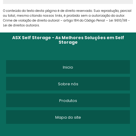
BOX PARA LOCAÇÃO SP
O conteúdo do texto desta página é de direito reservado. Sua reprodução, parcial
ou total, mesmo citando nossos links, é proibida sem a autorização do autor.
BOX SELF STORAGE
Crime de violação de direito autoral – artigo 184 do Código Penal –
Lei 9610/98 -
Lei de direitos autorais
.
CUSTO ARMAZENAGEM ESTOQUE
ASX Self Storage - As Melhores Soluções em Self
Storage
CUSTO DE ARMAZENAGEM
CUSTO DE ARMAZENAGEM DE ESTOQUE
Inicio
CUSTO DE ARMAZENAGEM E MOVIMENTAÇÃO
Sobre nós
DEPOSITO DE MOVEIS
Produtos
DEPOSITO DE MOVEIS EM SP
Mapa do site
DEPOSITO DE MOVEIS SÃO PAULO
DEPOSITO MOVEIS