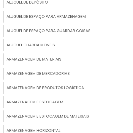
GUARDA TUDO
ALUGUEL DE DEPÓSITO
ALUGUEL DE ESPAÇO PARA ARMAZENAGEM
Às vezes, conseguir um local apropriado que
forneça além da qualidade no serviço toda
ALUGUEL DE ESPAÇO PARA GUARDAR COISAS
liberdade de escolha. Neste caso, as
empresas que disponibilizam o guarda tudo
ALUGUEL GUARDA MÓVEIS
normalmente realizam um contrato de
aluguel, cujos preços se encaixam no bolso de
ARMAZENAGEM DE MATERIAIS
qualquer cliente.
ARMAZENAGEM DE MERCADORIAS
Além do mais, o consumidor tem liberdade na
hora de adquirir um box conforme a
ARMAZENAGEM DE PRODUTOS LOGÍSTICA
necessidade, por exemplo:
Box de 1 m²;
ARMAZENAGEM E ESTOCAGEM
Box de 6 m²;
ARMAZENAGEM E ESTOCAGEM DE MATERIAIS
Box de 10 m²;
ARMAZENAGEM HORIZONTAL
Box de mais de 50 m².