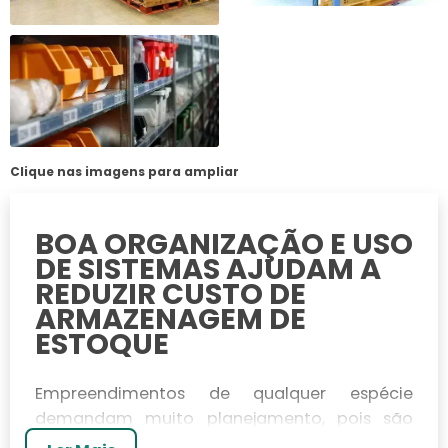
Clique nas imagens para ampliar
BOA ORGANIZAÇÃO E USO
DE SISTEMAS AJUDAM A
REDUZIR CUSTO DE
ARMAZENAGEM DE
ESTOQUE
Empreendimentos de qualquer espécie
demandam muito planejamento, pois são
diversas as necessidades que precisarão ser