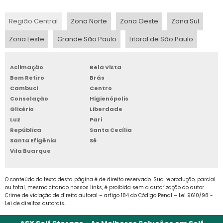
Região Central
Zona Norte
Zona Oeste
Zona Sul
BOX DE ARMAZENAGEM
Evita gastos desnecessários;
Zona Leste
Grande São Paulo
Litoral de São Paulo
BOX GUARDA TUDO
Aclimação
Bela Vista
BOX PARA ALUGAR
Bom Retiro
Brás
Permite a operação com poucos itens,
Cambuci
Centro
evitando dinheiro parado;
BOX PARA ALUGUEL
Consolação
Higienópolis
Glicério
Liberdade
BOX PARA GUARDAR
Luz
Pari
República
Santa Cecília
Deixa o trabalho de controle mais eficiente
Santa Efigênia
Sé
BOX PARA GUARDAR MÓVEIS
e preciso.
Vila Buarque
A adoção de um bom sistema de gestão
BOX PARA LOCAÇÃO SP
pode se unir a uma organização eficiente do
O conteúdo do texto desta página é de direito reservado. Sua reprodução, parcial
ou total, mesmo citando nossos links, é proibida sem a autorização do autor.
BOX SELF STORAGE
espaço de armazenamento o que pode
Crime de violação de direito autoral – artigo 184 do Código Penal –
Lei 9610/98 -
ajudar muito na redução do custo de
Lei de direitos autorais
.
CUSTO ARMAZENAGEM ESTOQUE
armazenagem de estoque, pois permitem