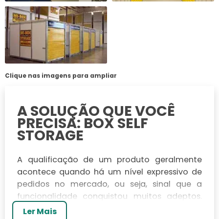
Clique nas imagens para ampliar
A SOLUÇÃO QUE VOCÊ
PRECISA: BOX SELF
STORAGE
A qualificação de um produto geralmente
acontece quando há um nível expressivo de
pedidos no mercado, ou seja, sinal que a
funcionalidade conquistou muitos adeptos.
Sendo assim, o box self storage tem sido
Ler Mais