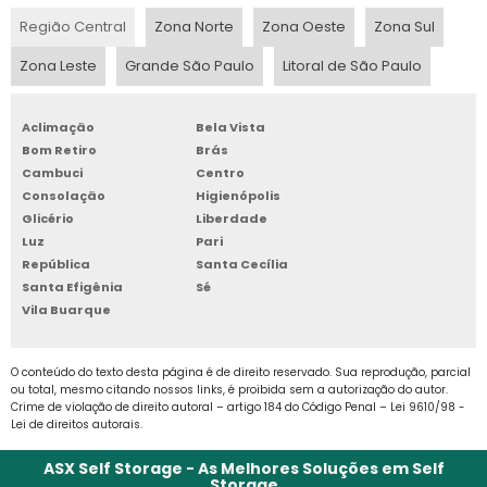
self storage.
Região Central
Zona Norte
Zona Oeste
Zona Sul
BOX DE ARMAZENAGEM
E pensando no bem-estar dos inúmeros
Zona Leste
Grande São Paulo
Litoral de São Paulo
consumidores, as empresas da área
BOX GUARDA TUDO
fornecem um excelente atendimento por
Aclimação
Bela Vista
BOX PARA ALUGAR
meio de funcionários habilitados para sanar
Bom Retiro
Brás
todos os questionamentos a respeito do box
Cambuci
Centro
BOX PARA ALUGUEL
ou demais recursos práticos e resistentes,
Consolação
Higienópolis
tudo para fidelizar a confiança e
Glicério
Liberdade
BOX PARA GUARDAR
Luz
Pari
credibilidade. Então, encontrar uma maneira
República
Santa Cecília
rápida e cômoda para armazenar os objetos,
Santa Efigênia
Sé
BOX PARA GUARDAR MÓVEIS
está testada e liberada, basta fazer um
Vila Buarque
estudo dos locais adequados antes de
BOX PARA LOCAÇÃO SP
qualquer coisa.
O conteúdo do texto desta página é de direito reservado. Sua reprodução, parcial
ou total, mesmo citando nossos links, é proibida sem a autorização do autor.
BOX SELF STORAGE
Crime de violação de direito autoral – artigo 184 do Código Penal –
Lei 9610/98 -
Lei de direitos autorais
.
CUSTO ARMAZENAGEM ESTOQUE
ASX Self Storage - As Melhores Soluções em Self
Storage