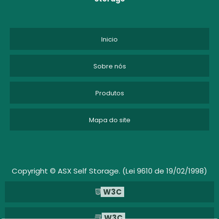
CUSTO DE ARMAZENAGEM
CUSTO DE ARMAZENAGEM DE ESTOQUE
Inicio
CUSTO DE ARMAZENAGEM E MOVIMENTAÇÃO
Sobre nós
DEPOSITO DE MOVEIS
Produtos
DEPOSITO DE MOVEIS EM SP
Mapa do site
DEPOSITO DE MOVEIS SÃO PAULO
DEPOSITO MOVEIS
DEPÓSITO PARA GUARDAR MÓVEIS
Copyright © ASX Self Storage. (Lei 9610 de 19/02/1998)
W3C
EMPRESA DE GUARDA VOLUMES
EMPRESAS DE SELF STORAGE
W3C