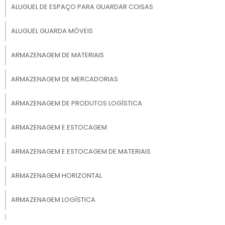
ALUGUEL DE ESPAÇO PARA GUARDAR COISAS
campinas pode ser pensado em momentos
como:
ALUGUEL GUARDA MÓVEIS
ARMAZENAGEM DE MATERIAIS
Natal;
ARMAZENAGEM DE MERCADORIAS
ARMAZENAGEM DE PRODUTOS LOGÍSTICA
Dia dos namorados;
ARMAZENAGEM E ESTOCAGEM
Carnaval;
ARMAZENAGEM E ESTOCAGEM DE MATERIAIS
ARMAZENAGEM HORIZONTAL
Festa junina;
ARMAZENAGEM LOGÍSTICA
ARMAZENAGEM PRODUTOS QUÍMICOS