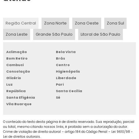
lojas online de vestuário.
BOX DE ALUGUEL
Ter esse recurso em pontos estratégicos nos
quais possui maior quantidade de clientes,
Região Central
Zona Norte
Zona Oeste
Zona Sul
BOX DE ARMAZENAGEM
reduz potencialmente os gastos com o
Zona Leste
Grande São Paulo
Litoral de São Paulo
transporte do item. Dessa forma, é possível
BOX GUARDA TUDO
falar que o guarda móveis campinas
Aclimação
Bela Vista
BOX PARA ALUGAR
consegue minimizar o caixa de maneira
Bom Retiro
Brás
eficiente.
Cambuci
Centro
BOX PARA ALUGUEL
Consolação
Higienópolis
DIMENSÕES E TEMPOS
Glicério
Liberdade
VARIADOS: NECESSIDADES
BOX PARA GUARDAR
Luz
Pari
DO CLIENTE PRECISAM SER
República
Santa Cecília
ANALISADAS
Santa Efigênia
Sé
BOX PARA GUARDAR MÓVEIS
Vila Buarque
BOX PARA LOCAÇÃO SP
Para chegar, porém, ao melhor guarda
O conteúdo do texto desta página é de direito reservado. Sua reprodução, parcial
móveis campinas, é preciso analisar
ou total, mesmo citando nossos links, é proibida sem a autorização do autor.
BOX SELF STORAGE
precisamente certos critérios que vão desde
Crime de violação de direito autoral – artigo 184 do Código Penal –
Lei 9610/98 -
Lei de direitos autorais
.