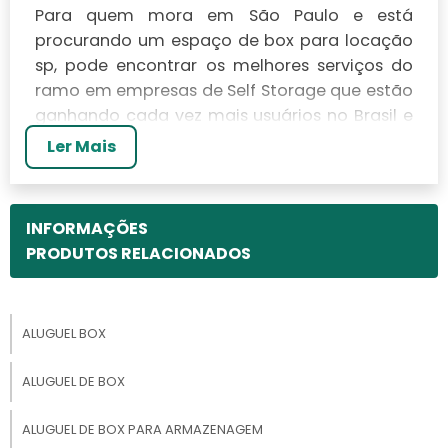
Para quem mora em São Paulo e está
procurando um espaço de box para locação
sp, pode encontrar os melhores serviços do
ramo em empresas de Self Storage que estão
ganhando cada vez mais usuários no Brasil e
no mundo. Presente nos Estados Unidos desde
Ler Mais
meados da década de 60 os Self Storage são
empresas especializadas em
armazenamento e depósito de objetos de
INFORMAÇÕES
diferentes tamanhos, trazendo mais
PRODUTOS RELACIONADOS
segurança e proteção para os seus itens e
bens preciosos
PORQUE ESCOLHER UMA
ALUGUEL BOX
SELF STORAGE?
ALUGUEL DE BOX
Para quem está interessado em box para
ALUGUEL DE BOX PARA ARMAZENAGEM
locação sp, as empresas conhecidas como