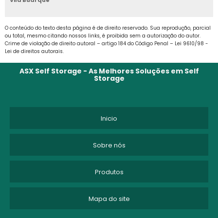
para este tipo de serviço.
BOX PARA LOCAÇÃO SP
O conteúdo do texto desta página é de direito reservado. Sua reprodução, parcial
ou total, mesmo citando nossos links, é proibida sem a autorização do autor.
BOX SELF STORAGE
Crime de violação de direito autoral – artigo 184 do Código Penal –
Lei 9610/98 -
Lei de direitos autorais
.
CUSTO ARMAZENAGEM ESTOQUE
ASX Self Storage - As Melhores Soluções em Self
Storage
CUSTO DE ARMAZENAGEM
CUSTO DE ARMAZENAGEM DE ESTOQUE
Inicio
CUSTO DE ARMAZENAGEM E MOVIMENTAÇÃO
Sobre nós
DEPOSITO DE MOVEIS
Produtos
DEPOSITO DE MOVEIS EM SP
Mapa do site
DEPOSITO DE MOVEIS SÃO PAULO