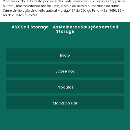
O conteúdo do texto desta página é de direito reservado. Sua reprodução, parcial
geralmente tudo que o cliente julgar
ou total, mesmo citando nossos links, é proibida sem a autorização do autor.
BOX SELF STORAGE
Crime de violação de direito autoral – artigo 184 do Código Penal –
Lei 9610/98 -
relevante.
Lei de direitos autorais
.
CUSTO ARMAZENAGEM ESTOQUE
Outro ponto é que as indústrias possuem
ASX Self Storage - As Melhores Soluções em Self
Storage
plataformas digitais para facilitar e tornar a
CUSTO DE ARMAZENAGEM
busca mais cômoda no instante de adquirir
um produto sem sair de casa.
CUSTO DE ARMAZENAGEM DE ESTOQUE
Inicio
CUSTO DE ARMAZENAGEM E MOVIMENTAÇÃO
Sobre nós
DEPOSITO DE MOVEIS
Produtos
DEPOSITO DE MOVEIS EM SP
Mapa do site
DEPOSITO DE MOVEIS SÃO PAULO
DEPOSITO MOVEIS