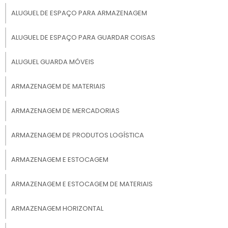
Rodoviárias;
ALUGUEL DE ESPAÇO PARA ARMAZENAGEM
Supermercados;
ALUGUEL DE ESPAÇO PARA GUARDAR COISAS
Aeroportos;
ALUGUEL GUARDA MÓVEIS
Lojas;
Escritórios, e outros.
ARMAZENAGEM DE MATERIAIS
PREÇOS NO COMÉRCIO:
ARMAZENAGEM DE MERCADORIAS
GUARDA VOLUMES SP
ARMAZENAGEM DE PRODUTOS LOGÍSTICA
É sabido por todos que os valores de qualquer
serviço ou produto sofre alterações no
ARMAZENAGEM E ESTOCAGEM
mercado, até mesmo em relação ao guarda
volumes sp. Por isso, é essencial fazer um
ARMAZENAGEM E ESTOCAGEM DE MATERIAIS
estudo detalhado para conseguir lugares que
fornecem custos viáveis e que se encaixa no
ARMAZENAGEM HORIZONTAL
orçamento.